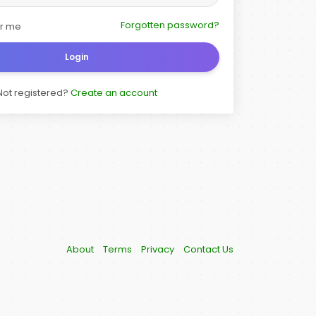
Forgotten password?
r me
Login
Not registered?
Create an account
About
Terms
Privacy
Contact Us