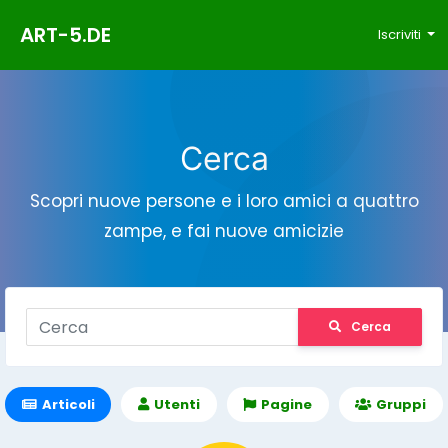
ART-5.DE
Iscriviti
Cerca
Scopri nuove persone e i loro amici a quattro
zampe, e fai nuove amicizie
Cerca
Articoli
Utenti
Pagine
Gruppi